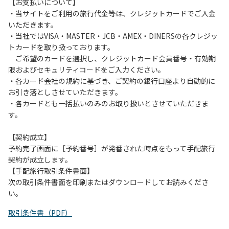
は、お持ち帰りをお願いします。
【お支払いについて】
・当サイトをご利用の旅行代金等は、クレジットカードでご入金
【禁止事項】
いただきます。
カラオケ、発電機、地面での直火による焚き火、キャンプフ
・当社ではVISA・MASTER・JCB・AMEX・DINERSの各クレジッ
ァイヤー、打ち上げ式花火、テントサウナの設置
トカードを取り扱っております。
ご希望のカードを選択し、クレジットカード会員番号・有効期
【注意事項】
限およびセキュリティコードをご入力ください。
当キャンプ場のそばを流れる歴舟川は、上流で雨が降ると短
・各カード会社の規約に基づき、ご契約の銀行口座より自動的に
時間で増水し、川原で遊んでいると大変危険な状態になりや
お引き落としさせていただきます。
すく、過去にも増水により人が流される事故が数件起きてい
・各カードとも一括払いのみのお取り扱いとさせていただきま
ます。このため、河川利用者は次の事項を守り、安全に楽し
す。
く遊びましょう。
（１）川原にテントやタープを張らない。
【契約成立】
（２）雨が降ったときは川原で遊ばない。
予約完了画面に［予約番号］が発番された時点をもって手配旅行
（３）カムイコタン公園キャンプ場で雨が降らなくても、上
契約が成立します。
流で雨が降り急に増水することがあるので、水の濁りに注意
【手配旅行取引条件書面】
し、濁り始めたときには直ちに川原での遊びを中止する。
次の取引条件書面を印刷またはダウンロードしてお読みくださ
（４）キャンプ場の管理者や地元住民から川についての注意
い。
や警告があった場合は素直に耳を傾け、指示に従う。
取引条件書（PDF）