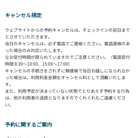
１、動物（ペット類）の同伴は、Ａサイトのみとさせていた
だき、周囲の方への御配慮をお願いします。
キャンセル規定
２、中学生以下だけでの利用はできません。高校生以上の方
の付き添いをお願いします。
ウェブサイトからの予約キャンセルは、チェックインの前日まで
３、テントサイト（多目的広場を含む。）の使用は、事前に
とさせていただきます。
予約いただいた方のみで、連泊の方を除き、正午からです。
当日のキャンセルは、必ず電話でご連絡ください。電話連絡のあ
基本的に、テント1張りにつき1区画の予約をお願いします。
った場合のみ対応いたします。
管理棟にてチェックインの手続きを行ってください。午後3
なお受付時間が限られていますのでご注意ください。（電話受付
時前にお越しの方は、午後3時になりましたら管理棟にて手
時間 8:30～10:00、15:00～17:00）
続きを行ってください。午後5時過ぎにお越しの方は、翌朝
キャンセルの手続きをされずに無連絡で当日お越しになられなか
手続きを行ってください。
った場合は、利用料金全額をキャンセル料として頂戴いたしま
４、車両は、荷物の積み下ろし時以外は、駐車場にとめてく
す。
ださい。
また、利用予定が決まっていない状態でとりあえず予約する行為
５、チェックアウトは、午前10時まで（日帰り使用の場合は
は、他の利用者の迷惑となりますのでくれぐれもご遠慮くださ
午後5時まで）です。チェックインの手続きを行っていない
い。
方や使用人数が増えた場合は、必ず手続きを行ってくださ
い。
６、ゴミは分別されたもののみ回収します。午前8時30分か
予約に関するご案内
ら午前10時までの間にゴミステーションに出してください。
日帰り使用の方及び午前７時30分前にチェックアウトする方