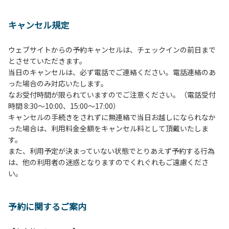
１、動物（ペット類）の同伴は、Ａサイトのみとさせていた
だき、周囲の方への御配慮をお願いします。
キャンセル規定
２、中学生以下だけでの利用はできません。高校生以上の方
の付き添いをお願いします。
ウェブサイトからの予約キャンセルは、チェックインの前日まで
３、テントサイト（多目的広場を含む。）の使用は、事前に
とさせていただきます。
予約いただいた方のみで、連泊の方を除き、正午からです。
当日のキャンセルは、必ず電話でご連絡ください。電話連絡のあ
基本的に、テント1張りにつき1区画の予約をお願いします。
った場合のみ対応いたします。
管理棟にてチェックインの手続きを行ってください。午後3
なお受付時間が限られていますのでご注意ください。（電話受付
時前にお越しの方は、午後3時になりましたら管理棟にて手
時間 8:30～10:00、15:00～17:00）
続きを行ってください。午後5時過ぎにお越しの方は、翌朝
キャンセルの手続きをされずに無連絡で当日お越しになられなか
手続きを行ってください。
った場合は、利用料金全額をキャンセル料として頂戴いたしま
４、車両は、荷物の積み下ろし時以外は、駐車場にとめてく
す。
ださい。
また、利用予定が決まっていない状態でとりあえず予約する行為
５、チェックアウトは、午前10時まで（日帰り使用の場合は
は、他の利用者の迷惑となりますのでくれぐれもご遠慮くださ
午後5時まで）です。チェックインの手続きを行っていない
い。
方や使用人数が増えた場合は、必ず手続きを行ってくださ
い。
６、ゴミは分別されたもののみ回収します。午前8時30分か
予約に関するご案内
ら午前10時までの間にゴミステーションに出してください。
日帰り使用の方及び午前７時30分前にチェックアウトする方