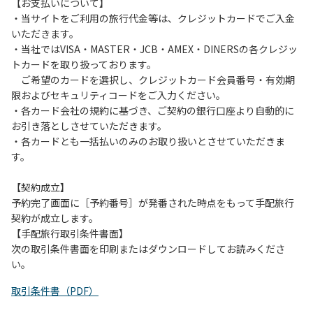
は、お持ち帰りをお願いします。
【お支払いについて】
・当サイトをご利用の旅行代金等は、クレジットカードでご入金
【禁止事項】
いただきます。
カラオケ、発電機、地面での直火による焚き火、キャンプフ
・当社ではVISA・MASTER・JCB・AMEX・DINERSの各クレジッ
ァイヤー、打ち上げ式花火、テントサウナの設置
トカードを取り扱っております。
ご希望のカードを選択し、クレジットカード会員番号・有効期
【注意事項】
限およびセキュリティコードをご入力ください。
当キャンプ場のそばを流れる歴舟川は、上流で雨が降ると短
・各カード会社の規約に基づき、ご契約の銀行口座より自動的に
時間で増水し、川原で遊んでいると大変危険な状態になりや
お引き落としさせていただきます。
すく、過去にも増水により人が流される事故が数件起きてい
・各カードとも一括払いのみのお取り扱いとさせていただきま
ます。このため、河川利用者は次の事項を守り、安全に楽し
す。
く遊びましょう。
（１）川原にテントやタープを張らない。
【契約成立】
（２）雨が降ったときは川原で遊ばない。
予約完了画面に［予約番号］が発番された時点をもって手配旅行
（３）カムイコタン公園キャンプ場で雨が降らなくても、上
契約が成立します。
流で雨が降り急に増水することがあるので、水の濁りに注意
【手配旅行取引条件書面】
し、濁り始めたときには直ちに川原での遊びを中止する。
次の取引条件書面を印刷またはダウンロードしてお読みくださ
（４）キャンプ場の管理者や地元住民から川についての注意
い。
や警告があった場合は素直に耳を傾け、指示に従う。
取引条件書（PDF）