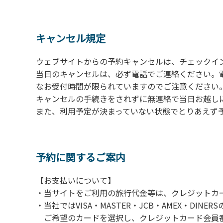
の予約をお願いします。管理棟にてチェックイ
ください。午後5時過ぎにお越しの方は、翌朝
４、車両は、荷物の積み下ろし時以外は、駐
キャンセル規定
５、チェックアウトは、午前10時まで（日帰
手続きを行ってください。
ウェブサイトからの予約キャンセルは、チェックイ
６、ゴミは分別されたもののみ回収します。午
当日のキャンセルは、必ず電話でご連絡ください。
にチェックアウトする方は、お持ち帰りをお願
なお受付時間が限られていますのでご注意ください。（電話受
キャンセルの手続きをされずに無連絡で当日お越し
【禁止事項】
また、利用予定が決まっていない状態でとりあえず
カラオケ、発電機、地面での直火による焚き
【注意事項】
当キャンプ場のそばを流れる歴舟川は、上流
予約に関するご案内
される事故が数件起きています。このため、河
【お支払いについて】
（１）川原にテントやタープを張らない。
・当サイトをご利用の旅行代金等は、クレジットカ
（２）雨が降ったときは川原で遊ばない。
・当社ではVISA・MASTER・JCB・AMEX・DI
（３）カムイコタン公園キャンプ場で雨が降
ご希望のカードを選択し、クレジットカード会員番
での遊びを中止する。