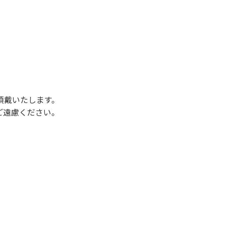
後3時になりましたら管理棟にて手続きを行って
行っていない方や使用人数が増えた場合は、必ず
ください。日帰り使用の方及び午前７時30分前
頂戴いたします。
ご遠慮ください。
状態になりやすく、過去にも増水により人が流
濁りに注意し、濁り始めたときには直ちに川原