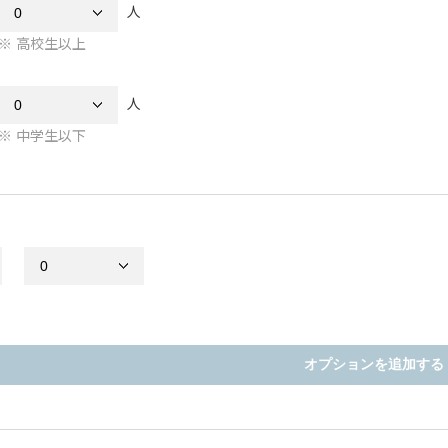
人
高校生以上
人
中学生以下
オプションを追加する