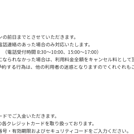
ンの手続きを行ってください。午後3時前にお越しの方は、午
手続きを行ってください。
車場にとめてください。
り使用の場合は午後5時まで）です。チェックインの手続きを
ンの前日までとさせていただきます。
前8時30分から午前10時までの間にゴミステーションに出して
電話連絡のあった場合のみ対応いたします。
いします。
付時間 8:30～10:00、15:00～17:00）
になられなかった場合は、利用料金全額をキャンセル料として
予約する行為は、他の利用者の迷惑となりますのでくれぐれも
火、キャンプファイヤー、打ち上げ式花火、テントサウナの設置
で雨が降ると短時間で増水し、川原で遊んでいると大変危険な
川利用者は次の事項を守り、安全に楽しく遊びましょう。
ードでご入金いただきます。
NERSの各クレジットカードを取り扱っております。
らなくても、上流で雨が降り急に増水することがあるので、水の
号・有効期限およびセキュリティコードをご入力ください。