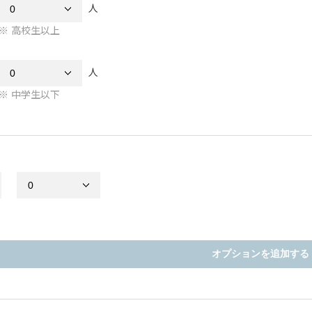
人
高校生以上
人
中学生以下
オプションを追加する