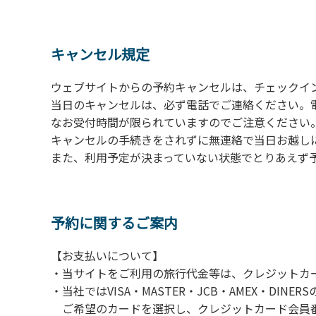
の予約をお願いします。管理棟にてチェックイ
ください。午後5時過ぎにお越しの方は、翌朝
４、車両は、荷物の積み下ろし時以外は、駐
キャンセル規定
５、チェックアウトは、午前10時まで（日帰
手続きを行ってください。
ウェブサイトからの予約キャンセルは、チェックイ
６、ゴミは分別されたもののみ回収します。午
当日のキャンセルは、必ず電話でご連絡ください。
にチェックアウトする方は、お持ち帰りをお願
なお受付時間が限られていますのでご注意ください。（電話受
キャンセルの手続きをされずに無連絡で当日お越し
【禁止事項】
また、利用予定が決まっていない状態でとりあえず
カラオケ、発電機、地面での直火による焚き
【注意事項】
当キャンプ場のそばを流れる歴舟川は、上流
予約に関するご案内
される事故が数件起きています。このため、河
【お支払いについて】
（１）川原にテントやタープを張らない。
・当サイトをご利用の旅行代金等は、クレジットカ
（２）雨が降ったときは川原で遊ばない。
・当社ではVISA・MASTER・JCB・AMEX・DI
（３）カムイコタン公園キャンプ場で雨が降
ご希望のカードを選択し、クレジットカード会員番
での遊びを中止する。