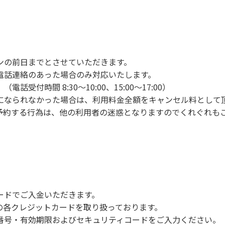
ンの手続きを行ってください。午後3時前にお越しの方は、午
手続きを行ってください。
車場にとめてください。
り使用の場合は午後5時まで）です。チェックインの手続きを
ンの前日までとさせていただきます。
前8時30分から午前10時までの間にゴミステーションに出して
電話連絡のあった場合のみ対応いたします。
いします。
付時間 8:30～10:00、15:00～17:00）
になられなかった場合は、利用料金全額をキャンセル料として
予約する行為は、他の利用者の迷惑となりますのでくれぐれも
火、キャンプファイヤー、打ち上げ式花火、テントサウナの設置
で雨が降ると短時間で増水し、川原で遊んでいると大変危険な
川利用者は次の事項を守り、安全に楽しく遊びましょう。
ードでご入金いただきます。
NERSの各クレジットカードを取り扱っております。
らなくても、上流で雨が降り急に増水することがあるので、水の
号・有効期限およびセキュリティコードをご入力ください。