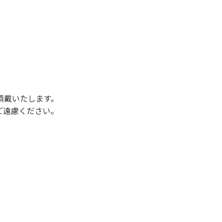
後3時になりましたら管理棟にて手続きを行って
行っていない方や使用人数が増えた場合は、必ず
ください。日帰り使用の方及び午前７時30分前
頂戴いたします。
ご遠慮ください。
状態になりやすく、過去にも増水により人が流
濁りに注意し、濁り始めたときには直ちに川原