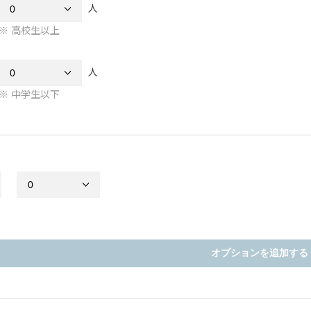
人
高校生以上
人
中学生以下
オプションを追加する