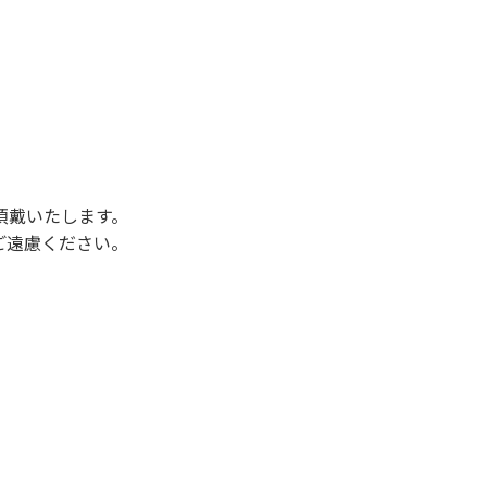
後3時になりましたら管理棟にて手続きを行って
行っていない方や使用人数が増えた場合は、必ず
ください。日帰り使用の方及び午前７時30分前
頂戴いたします。
ご遠慮ください。
状態になりやすく、過去にも増水により人が流
濁りに注意し、濁り始めたときには直ちに川原