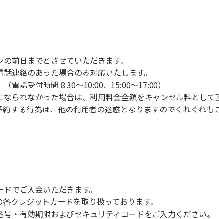
ンの手続きを行ってください。午後3時前にお越しの方は、午
手続きを行ってください。
車場にとめてください。
り使用の場合は午後5時まで）です。チェックインの手続きを
ンの前日までとさせていただきます。
前8時30分から午前10時までの間にゴミステーションに出して
電話連絡のあった場合のみ対応いたします。
いします。
付時間 8:30～10:00、15:00～17:00）
になられなかった場合は、利用料金全額をキャンセル料として
予約する行為は、他の利用者の迷惑となりますのでくれぐれも
火、キャンプファイヤー、打ち上げ式花火、テントサウナの設置
で雨が降ると短時間で増水し、川原で遊んでいると大変危険な
川利用者は次の事項を守り、安全に楽しく遊びましょう。
ードでご入金いただきます。
NERSの各クレジットカードを取り扱っております。
らなくても、上流で雨が降り急に増水することがあるので、水の
号・有効期限およびセキュリティコードをご入力ください。