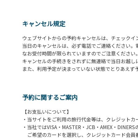
の予約をお願いします。管理棟にてチェックイ
ください。午後5時過ぎにお越しの方は、翌朝
４、車両は、荷物の積み下ろし時以外は、駐
キャンセル規定
５、チェックアウトは、午前10時まで（日帰
手続きを行ってください。
ウェブサイトからの予約キャンセルは、チェックイ
６、ゴミは分別されたもののみ回収します。午
当日のキャンセルは、必ず電話でご連絡ください。
にチェックアウトする方は、お持ち帰りをお願
なお受付時間が限られていますのでご注意ください。（電話受
キャンセルの手続きをされずに無連絡で当日お越し
【禁止事項】
また、利用予定が決まっていない状態でとりあえず
カラオケ、発電機、地面での直火による焚き
【注意事項】
当キャンプ場のそばを流れる歴舟川は、上流
予約に関するご案内
される事故が数件起きています。このため、河
【お支払いについて】
（１）川原にテントやタープを張らない。
・当サイトをご利用の旅行代金等は、クレジットカ
（２）雨が降ったときは川原で遊ばない。
・当社ではVISA・MASTER・JCB・AMEX・DI
（３）カムイコタン公園キャンプ場で雨が降
ご希望のカードを選択し、クレジットカード会員番
での遊びを中止する。