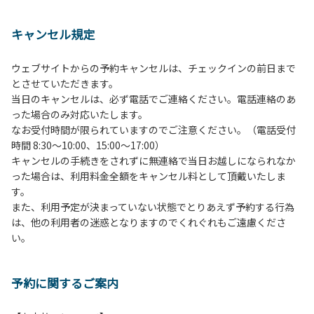
１、動物（ペット類）の同伴は、Ａサイトのみとさせていた
だき、周囲の方への御配慮をお願いします。
キャンセル規定
２、中学生以下だけでの利用はできません。高校生以上の方
の付き添いをお願いします。
ウェブサイトからの予約キャンセルは、チェックインの前日まで
３、テントサイト（多目的広場を含む。）の使用は、事前に
とさせていただきます。
予約いただいた方のみで、連泊の方を除き、正午からです。
当日のキャンセルは、必ず電話でご連絡ください。電話連絡のあ
基本的に、テント1張りにつき1区画の予約をお願いします。
った場合のみ対応いたします。
管理棟にてチェックインの手続きを行ってください。午後3
なお受付時間が限られていますのでご注意ください。（電話受付
時前にお越しの方は、午後3時になりましたら管理棟にて手
時間 8:30～10:00、15:00～17:00）
続きを行ってください。午後5時過ぎにお越しの方は、翌朝
キャンセルの手続きをされずに無連絡で当日お越しになられなか
手続きを行ってください。
った場合は、利用料金全額をキャンセル料として頂戴いたしま
４、車両は、荷物の積み下ろし時以外は、駐車場にとめてく
す。
ださい。
また、利用予定が決まっていない状態でとりあえず予約する行為
５、チェックアウトは、午前10時まで（日帰り使用の場合は
は、他の利用者の迷惑となりますのでくれぐれもご遠慮くださ
午後5時まで）です。チェックインの手続きを行っていない
い。
方や使用人数が増えた場合は、必ず手続きを行ってくださ
い。
６、ゴミは分別されたもののみ回収します。午前8時30分か
予約に関するご案内
ら午前10時までの間にゴミステーションに出してください。
日帰り使用の方及び午前７時30分前にチェックアウトする方