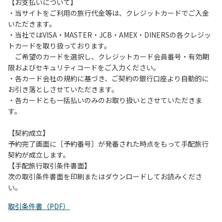
は、お持ち帰りをお願いします。
【お支払いについて】
・当サイトをご利用の旅行代金等は、クレジットカードでご入金
【禁止事項】
いただきます。
カラオケ、発電機、地面での直火による焚き火、キャンプフ
・当社ではVISA・MASTER・JCB・AMEX・DINERSの各クレジッ
ァイヤー、打ち上げ式花火、テントサウナの設置
トカードを取り扱っております。
ご希望のカードを選択し、クレジットカード会員番号・有効期
【注意事項】
限およびセキュリティコードをご入力ください。
当キャンプ場のそばを流れる歴舟川は、上流で雨が降ると短
・各カード会社の規約に基づき、ご契約の銀行口座より自動的に
時間で増水し、川原で遊んでいると大変危険な状態になりや
お引き落としさせていただきます。
すく、過去にも増水により人が流される事故が数件起きてい
・各カードとも一括払いのみのお取り扱いとさせていただきま
ます。このため、河川利用者は次の事項を守り、安全に楽し
す。
く遊びましょう。
（１）川原にテントやタープを張らない。
【契約成立】
（２）雨が降ったときは川原で遊ばない。
予約完了画面に［予約番号］が発番された時点をもって手配旅行
（３）カムイコタン公園キャンプ場で雨が降らなくても、上
契約が成立します。
流で雨が降り急に増水することがあるので、水の濁りに注意
【手配旅行取引条件書面】
し、濁り始めたときには直ちに川原での遊びを中止する。
次の取引条件書面を印刷またはダウンロードしてお読みくださ
（４）キャンプ場の管理者や地元住民から川についての注意
い。
や警告があった場合は素直に耳を傾け、指示に従う。
取引条件書（PDF）