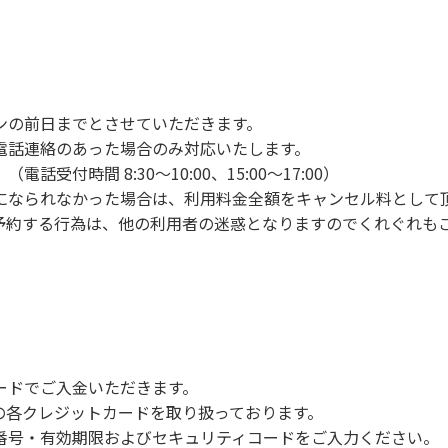
ンの手続きを行ってください。午後3時前にお越しの方は、午
手続きを行ってください。
車場にとめてください。
り使用の場合は午後5時まで）です。チェックインの手続きを
ンの前日までとさせていただきます。
前8時30分から午前10時までの間にゴミステーションに出して
電話連絡のあった場合のみ対応いたします。
いします。
付時間 8:30～10:00、15:00～17:00）
になられなかった場合は、利用料金全額をキャンセル料として
予約する行為は、他の利用者の迷惑となりますのでくれぐれも
火、キャンプファイヤー、打ち上げ式花火、テントサウナの設置
で雨が降ると短時間で増水し、川原で遊んでいると大変危険な
川利用者は次の事項を守り、安全に楽しく遊びましょう。
ードでご入金いただきます。
NERSの各クレジットカードを取り扱っております。
らなくても、上流で雨が降り急に増水することがあるので、水の
号・有効期限およびセキュリティコードをご入力ください。