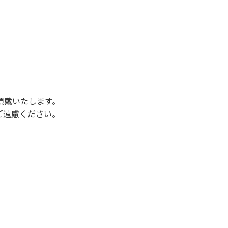
後3時になりましたら管理棟にて手続きを行って
行っていない方や使用人数が増えた場合は、必ず
ください。日帰り使用の方及び午前７時30分前
頂戴いたします。
ご遠慮ください。
状態になりやすく、過去にも増水により人が流
濁りに注意し、濁り始めたときには直ちに川原