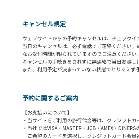
の予約をお願いします。管理棟にてチェックイ
ください。午後5時過ぎにお越しの方は、翌朝
４、車両は、荷物の積み下ろし時以外は、駐
キャンセル規定
５、チェックアウトは、午前10時まで（日帰
手続きを行ってください。
ウェブサイトからの予約キャンセルは、チェックイ
６、ゴミは分別されたもののみ回収します。午
当日のキャンセルは、必ず電話でご連絡ください。
にチェックアウトする方は、お持ち帰りをお願
なお受付時間が限られていますのでご注意ください。（電話受
キャンセルの手続きをされずに無連絡で当日お越し
【禁止事項】
また、利用予定が決まっていない状態でとりあえず
カラオケ、発電機、地面での直火による焚き
【注意事項】
当キャンプ場のそばを流れる歴舟川は、上流
予約に関するご案内
される事故が数件起きています。このため、河
【お支払いについて】
（１）川原にテントやタープを張らない。
・当サイトをご利用の旅行代金等は、クレジットカ
（２）雨が降ったときは川原で遊ばない。
・当社ではVISA・MASTER・JCB・AMEX・DI
（３）カムイコタン公園キャンプ場で雨が降
ご希望のカードを選択し、クレジットカード会員番
での遊びを中止する。