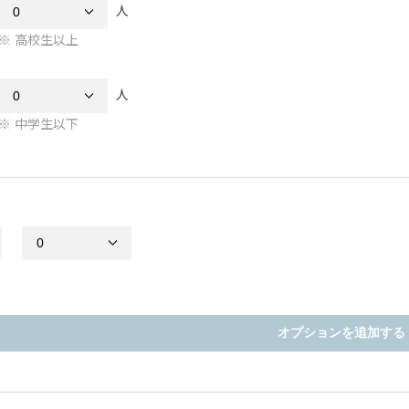
人
高校生以上
人
中学生以下
オプションを追加する