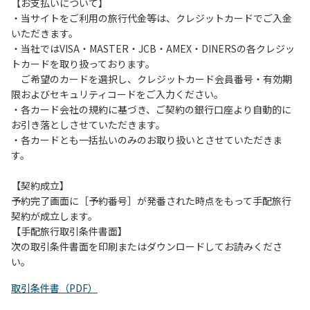
は、お持ち帰りをお願いします。
【お支払いについて】
・当サイトをご利用の旅行代金等は、クレジットカードでご入金
【禁止事項】
いただきます。
カラオケ、発電機、地面での直火による焚き火、キャンプフ
・当社ではVISA・MASTER・JCB・AMEX・DINERSの各クレジッ
ァイヤー、打ち上げ式花火、テントサウナの設置
トカードを取り扱っております。
ご希望のカードを選択し、クレジットカード会員番号・有効期
【注意事項】
限およびセキュリティコードをご入力ください。
当キャンプ場のそばを流れる歴舟川は、上流で雨が降ると短
・各カード会社の規約に基づき、ご契約の銀行口座より自動的に
時間で増水し、川原で遊んでいると大変危険な状態になりや
お引き落としさせていただきます。
すく、過去にも増水により人が流される事故が数件起きてい
・各カードとも一括払いのみのお取り扱いとさせていただきま
ます。このため、河川利用者は次の事項を守り、安全に楽し
す。
く遊びましょう。
（１）川原にテントやタープを張らない。
【契約成立】
（２）雨が降ったときは川原で遊ばない。
予約完了画面に［予約番号］が発番された時点をもって手配旅行
（３）カムイコタン公園キャンプ場で雨が降らなくても、上
契約が成立します。
流で雨が降り急に増水することがあるので、水の濁りに注意
【手配旅行取引条件書面】
し、濁り始めたときには直ちに川原での遊びを中止する。
次の取引条件書面を印刷またはダウンロードしてお読みくださ
（４）キャンプ場の管理者や地元住民から川についての注意
い。
や警告があった場合は素直に耳を傾け、指示に従う。
取引条件書（PDF）