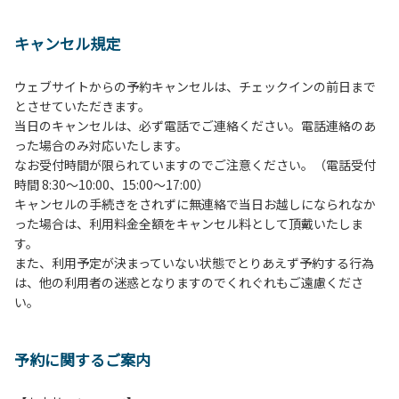
１、動物（ペット類）の同伴は、Ａサイトのみとさせていた
だき、周囲の方への御配慮をお願いします。
キャンセル規定
２、中学生以下だけでの利用はできません。高校生以上の方
の付き添いをお願いします。
ウェブサイトからの予約キャンセルは、チェックインの前日まで
３、テントサイト（多目的広場を含む。）の使用は、事前に
とさせていただきます。
予約いただいた方のみで、連泊の方を除き、正午からです。
当日のキャンセルは、必ず電話でご連絡ください。電話連絡のあ
基本的に、テント1張りにつき1区画の予約をお願いします。
った場合のみ対応いたします。
管理棟にてチェックインの手続きを行ってください。午後3
なお受付時間が限られていますのでご注意ください。（電話受付
時前にお越しの方は、午後3時になりましたら管理棟にて手
時間 8:30～10:00、15:00～17:00）
続きを行ってください。午後5時過ぎにお越しの方は、翌朝
キャンセルの手続きをされずに無連絡で当日お越しになられなか
手続きを行ってください。
った場合は、利用料金全額をキャンセル料として頂戴いたしま
４、車両は、荷物の積み下ろし時以外は、駐車場にとめてく
す。
ださい。
また、利用予定が決まっていない状態でとりあえず予約する行為
５、チェックアウトは、午前10時まで（日帰り使用の場合は
は、他の利用者の迷惑となりますのでくれぐれもご遠慮くださ
午後5時まで）です。チェックインの手続きを行っていない
い。
方や使用人数が増えた場合は、必ず手続きを行ってくださ
い。
６、ゴミは分別されたもののみ回収します。午前8時30分か
予約に関するご案内
ら午前10時までの間にゴミステーションに出してください。
日帰り使用の方及び午前７時30分前にチェックアウトする方