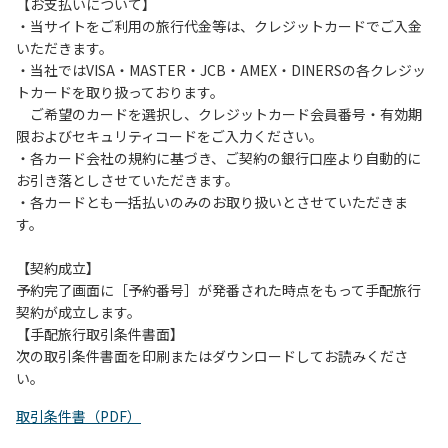
は、お持ち帰りをお願いします。
【お支払いについて】
・当サイトをご利用の旅行代金等は、クレジットカードでご入金
【禁止事項】
いただきます。
カラオケ、発電機、地面での直火による焚き火、キャンプフ
・当社ではVISA・MASTER・JCB・AMEX・DINERSの各クレジッ
ァイヤー、打ち上げ式花火、テントサウナの設置
トカードを取り扱っております。
ご希望のカードを選択し、クレジットカード会員番号・有効期
【注意事項】
限およびセキュリティコードをご入力ください。
当キャンプ場のそばを流れる歴舟川は、上流で雨が降ると短
・各カード会社の規約に基づき、ご契約の銀行口座より自動的に
時間で増水し、川原で遊んでいると大変危険な状態になりや
お引き落としさせていただきます。
すく、過去にも増水により人が流される事故が数件起きてい
・各カードとも一括払いのみのお取り扱いとさせていただきま
ます。このため、河川利用者は次の事項を守り、安全に楽し
す。
く遊びましょう。
（１）川原にテントやタープを張らない。
【契約成立】
（２）雨が降ったときは川原で遊ばない。
予約完了画面に［予約番号］が発番された時点をもって手配旅行
（３）カムイコタン公園キャンプ場で雨が降らなくても、上
契約が成立します。
流で雨が降り急に増水することがあるので、水の濁りに注意
【手配旅行取引条件書面】
し、濁り始めたときには直ちに川原での遊びを中止する。
次の取引条件書面を印刷またはダウンロードしてお読みくださ
（４）キャンプ場の管理者や地元住民から川についての注意
い。
や警告があった場合は素直に耳を傾け、指示に従う。
取引条件書（PDF）