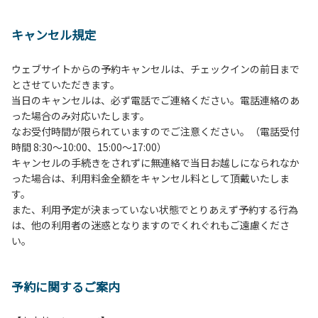
１、動物（ペット類）の同伴は、Ａサイトのみとさせていた
だき、周囲の方への御配慮をお願いします。
キャンセル規定
２、中学生以下だけでの利用はできません。高校生以上の方
の付き添いをお願いします。
ウェブサイトからの予約キャンセルは、チェックインの前日まで
３、テントサイト（多目的広場を含む。）の使用は、事前に
とさせていただきます。
予約いただいた方のみで、連泊の方を除き、正午からです。
当日のキャンセルは、必ず電話でご連絡ください。電話連絡のあ
基本的に、テント1張りにつき1区画の予約をお願いします。
った場合のみ対応いたします。
管理棟にてチェックインの手続きを行ってください。午後3
なお受付時間が限られていますのでご注意ください。（電話受付
時前にお越しの方は、午後3時になりましたら管理棟にて手
時間 8:30～10:00、15:00～17:00）
続きを行ってください。午後5時過ぎにお越しの方は、翌朝
キャンセルの手続きをされずに無連絡で当日お越しになられなか
手続きを行ってください。
った場合は、利用料金全額をキャンセル料として頂戴いたしま
４、車両は、荷物の積み下ろし時以外は、駐車場にとめてく
す。
ださい。
また、利用予定が決まっていない状態でとりあえず予約する行為
５、チェックアウトは、午前10時まで（日帰り使用の場合は
は、他の利用者の迷惑となりますのでくれぐれもご遠慮くださ
午後5時まで）です。チェックインの手続きを行っていない
い。
方や使用人数が増えた場合は、必ず手続きを行ってくださ
い。
６、ゴミは分別されたもののみ回収します。午前8時30分か
予約に関するご案内
ら午前10時までの間にゴミステーションに出してください。
日帰り使用の方及び午前７時30分前にチェックアウトする方