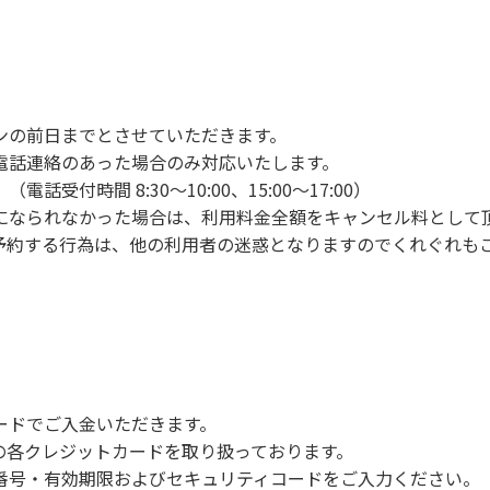
ンの手続きを行ってください。午後3時前にお越しの方は、午
手続きを行ってください。
車場にとめてください。
り使用の場合は午後5時まで）です。チェックインの手続きを
ンの前日までとさせていただきます。
前8時30分から午前10時までの間にゴミステーションに出して
電話連絡のあった場合のみ対応いたします。
いします。
付時間 8:30～10:00、15:00～17:00）
になられなかった場合は、利用料金全額をキャンセル料として
予約する行為は、他の利用者の迷惑となりますのでくれぐれも
火、キャンプファイヤー、打ち上げ式花火、テントサウナの設置
で雨が降ると短時間で増水し、川原で遊んでいると大変危険な
川利用者は次の事項を守り、安全に楽しく遊びましょう。
ードでご入金いただきます。
NERSの各クレジットカードを取り扱っております。
らなくても、上流で雨が降り急に増水することがあるので、水の
号・有効期限およびセキュリティコードをご入力ください。