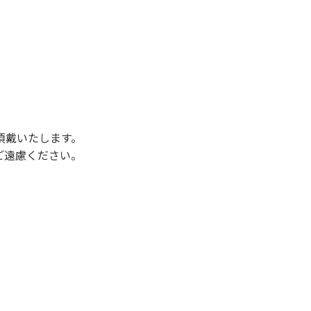
後3時になりましたら管理棟にて手続きを行って
行っていない方や使用人数が増えた場合は、必ず
ください。日帰り使用の方及び午前７時30分前
頂戴いたします。
ご遠慮ください。
状態になりやすく、過去にも増水により人が流
濁りに注意し、濁り始めたときには直ちに川原