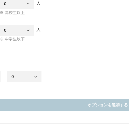
人
高校生以上
人
中学生以下
オプションを追加する