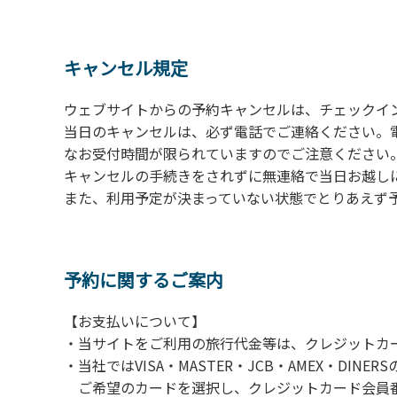
の予約をお願いします。管理棟にてチェックイ
ください。午後5時過ぎにお越しの方は、翌朝
４、車両は、荷物の積み下ろし時以外は、駐
キャンセル規定
５、チェックアウトは、午前10時まで（日帰
手続きを行ってください。
ウェブサイトからの予約キャンセルは、チェックイ
６、ゴミは分別されたもののみ回収します。午
当日のキャンセルは、必ず電話でご連絡ください。
にチェックアウトする方は、お持ち帰りをお願
なお受付時間が限られていますのでご注意ください。（電話受
キャンセルの手続きをされずに無連絡で当日お越し
【禁止事項】
また、利用予定が決まっていない状態でとりあえず
カラオケ、発電機、地面での直火による焚き
【注意事項】
当キャンプ場のそばを流れる歴舟川は、上流
予約に関するご案内
される事故が数件起きています。このため、河
【お支払いについて】
（１）川原にテントやタープを張らない。
・当サイトをご利用の旅行代金等は、クレジットカ
（２）雨が降ったときは川原で遊ばない。
・当社ではVISA・MASTER・JCB・AMEX・DI
（３）カムイコタン公園キャンプ場で雨が降
ご希望のカードを選択し、クレジットカード会員番
での遊びを中止する。