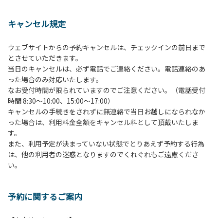
１、動物（ペット類）の同伴は、Ａサイトのみとさせていた
だき、周囲の方への御配慮をお願いします。
キャンセル規定
２、中学生以下だけでの利用はできません。高校生以上の方
の付き添いをお願いします。
ウェブサイトからの予約キャンセルは、チェックインの前日まで
３、テントサイト（多目的広場を含む。）の使用は、事前に
とさせていただきます。
予約いただいた方のみで、連泊の方を除き、正午からです。
当日のキャンセルは、必ず電話でご連絡ください。電話連絡のあ
基本的に、テント1張りにつき1区画の予約をお願いします。
った場合のみ対応いたします。
管理棟にてチェックインの手続きを行ってください。午後3
なお受付時間が限られていますのでご注意ください。（電話受付
時前にお越しの方は、午後3時になりましたら管理棟にて手
時間 8:30～10:00、15:00～17:00）
続きを行ってください。午後5時過ぎにお越しの方は、翌朝
キャンセルの手続きをされずに無連絡で当日お越しになられなか
手続きを行ってください。
った場合は、利用料金全額をキャンセル料として頂戴いたしま
４、車両は、荷物の積み下ろし時以外は、駐車場にとめてく
す。
ださい。
また、利用予定が決まっていない状態でとりあえず予約する行為
５、チェックアウトは、午前10時まで（日帰り使用の場合は
は、他の利用者の迷惑となりますのでくれぐれもご遠慮くださ
午後5時まで）です。チェックインの手続きを行っていない
い。
方や使用人数が増えた場合は、必ず手続きを行ってくださ
い。
６、ゴミは分別されたもののみ回収します。午前8時30分か
予約に関するご案内
ら午前10時までの間にゴミステーションに出してください。
日帰り使用の方及び午前７時30分前にチェックアウトする方