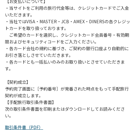
は、お持ち帰りをお願いします。
【お支払いについて】
・当サイトをご利用の旅行代金等は、クレジットカードでご入金
【禁止事項】
いただきます。
カラオケ、発電機、地面での直火による焚き火、キャンプフ
・当社ではVISA・MASTER・JCB・AMEX・DINERSの各クレジッ
ァイヤー、打ち上げ式花火、テントサウナの設置
トカードを取り扱っております。
ご希望のカードを選択し、クレジットカード会員番号・有効期
【注意事項】
限およびセキュリティコードをご入力ください。
当キャンプ場のそばを流れる歴舟川は、上流で雨が降ると短
・各カード会社の規約に基づき、ご契約の銀行口座より自動的に
時間で増水し、川原で遊んでいると大変危険な状態になりや
お引き落としさせていただきます。
すく、過去にも増水により人が流される事故が数件起きてい
・各カードとも一括払いのみのお取り扱いとさせていただきま
ます。このため、河川利用者は次の事項を守り、安全に楽し
す。
く遊びましょう。
（１）川原にテントやタープを張らない。
【契約成立】
（２）雨が降ったときは川原で遊ばない。
予約完了画面に［予約番号］が発番された時点をもって手配旅行
（３）カムイコタン公園キャンプ場で雨が降らなくても、上
契約が成立します。
流で雨が降り急に増水することがあるので、水の濁りに注意
【手配旅行取引条件書面】
し、濁り始めたときには直ちに川原での遊びを中止する。
次の取引条件書面を印刷またはダウンロードしてお読みくださ
（４）キャンプ場の管理者や地元住民から川についての注意
い。
や警告があった場合は素直に耳を傾け、指示に従う。
取引条件書（PDF）