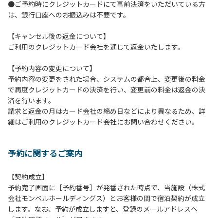
●ご予約時にクレジットカードにて事前決済をいただいている方
１２．車中で宿泊される場合は、必ずエンジンを停止してく
は、銀行口座へのお振込みは不要です。
ださい。
１３．キャンプ場外灯の消灯時間は21時です。
【キャンセル後の返金について】
１４．21時～翌朝６時の間キャンプ場内での車輌の移動はご
ご利用のクレジットカード会社を通じて返金いたします。
遠慮ください。
１５．指定の場所で喫煙してください。
【予約内容の変更について】
予約内容の変更をされた場合、システムの都合上、変更後の料金
【当ベースキャンプでの禁止事項】
で再度クレジットカードの決済を行い、変更前の料金は返金の決
１．花火（手持ちや打ち上げなど全て）。
済を行います。
２．地面への直火による焚き火、BBQ、キャンプファイヤ
請求と返金の月はカード会社の締め日などにより異なるため、詳
ー。
細はご利用のクレジットカード会社にお問い合わせください。
３．ボールなどを使った野球、キャッチボール・サッカーな
どの行為。
＊ボール遊びやバドミントン等はクライミングピナクル
予約に関するご案内
周辺の広場で行ってください。
テントサイト内ではまわりのサイトのご利用者の迷惑
となりますので、絶対に行わないでください。
【契約成立】
４．大きな音で音楽や楽器などを鳴らす行為 但し貸切イベン
予約完了画面に［予約番号］が発番された時点で、当施設（株式
トは除く。
会社モンベルホールディングス）とお客様の間で宿泊契約が成立
５．発電機の使用 但し貸切イベントは除く。
します。なお、予約が成立しますと、登録のメールアドレスへ