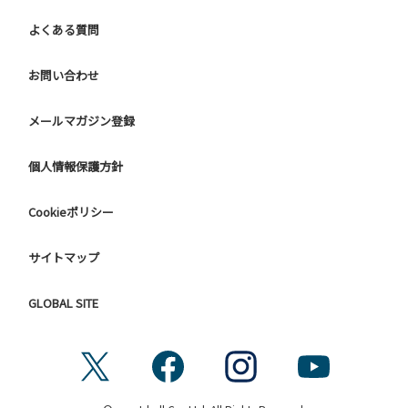
よくある質問
【ドギーキャンプサイトご利用に際してのご案内ならびに注
意事項】
ご利用にあたり、愛犬の予防接種証明書を確認しています。
お問い合わせ
チェックインの際に、管理棟までお持ちください。
メールマガジン登録
◆ ご用意いただく証明書 ◆（コピー、写真、アプリ画面は
ご利用いただけません）
個人情報保護方針
① 狂犬病予防注射接種証明書
1年以内の「接種証明書原本」または、本年度の「注射済
Cookieポリシー
票」
② 混合ワクチン接種証明書
1年以内に3種以上の混合ワクチンを接種していることがわか
サイトマップ
る「接種証明書原本」
GLOBAL SITE
◆ ご注意ください ◆
■ 前回の接種日から1年以上たっている場合は、ご利用日ま
でに接種をお願いします。
■ ご利用日に生後91日以上になる子犬についても、ご利用日
までに接種をお願いします。