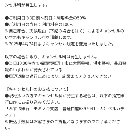
ンセル料が発生します。
止に努めてください。
３．安全管理上、お子さまの単独での行動はご遠慮くださ
●ご利用日の3日前～前日：利用料金の50%
い。
●ご利用日の当日：利用料金の100%
４．当ベースキャンプ内を車で移動する場合は徐行運転（5
※自己都合、天候理由（下記の場合を除く）によるキャンセルの
ｋｍ/ｈ以下）を行なってください。
いずれもキャンセル料を頂戴します。
５．駐車車輌のダッシュボードに受付時お渡しする駐車プレ
※2025年4月24日よりキャンセル規定を変更いたしました。
ートを掲示してください。
６．ゴミは指定のゴミ袋に分別した上で、指定の場所へ捨て
以下の場合に限り、キャンセル料は発生しません。
てください。
●当日10:00時点で福岡県那珂川市に大雨警報、洪水警報、暴風警
７．BBQ及び焚火台の灰につきましては鎮火を確認した上で
報のいずれかが発表されている
指定の回収場所へ廃棄してください。
●周辺道路の通行止めにより、施設までアクセスできない
８．ペットの糞は燃えるごみとして処理してください。
９．暴力団等反社会勢力及びその関係者ならびに公共の秩
【キャンセル料のお支払について】
序、善良の風俗に反する恐れのある場合には、ご利用をお断
●現地払いの方でキャンセル料が発生する場合は、以下の指定銀
りいたします。
行口座にお振り込みください。
１０．不可抗力以外の事由により建造物、家具、備品、その
「みずほ銀行 モミノキ支店 普通口座6897041 カ）ベルカデ
他の物品を損傷、紛失、汚染させた場合には、相当額を弁償
ィア」
していただくことがあります。
※振込手数料はお客さまのご負担となりますのでご了承くださ
１１．当ベースキャンプ内（駐車場を含む）での事故や盗難
い。
などにつきましては、一切の責任を負いかねます。