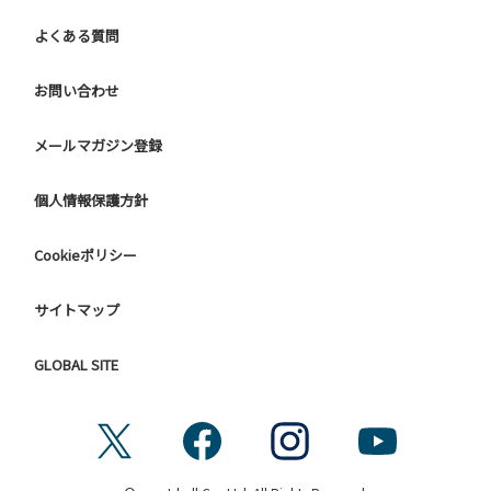
よくある質問
【ドギーキャンプサイトご利用に際してのご案内ならびに注
意事項】
ご利用にあたり、愛犬の予防接種証明書を確認しています。
お問い合わせ
チェックインの際に、管理棟までお持ちください。
メールマガジン登録
◆ ご用意いただく証明書 ◆（コピー、写真、アプリ画面は
ご利用いただけません）
個人情報保護方針
① 狂犬病予防注射接種証明書
1年以内の「接種証明書原本」または、本年度の「注射済
Cookieポリシー
票」
② 混合ワクチン接種証明書
1年以内に3種以上の混合ワクチンを接種していることがわか
サイトマップ
る「接種証明書原本」
GLOBAL SITE
◆ ご注意ください ◆
■ 前回の接種日から1年以上たっている場合は、ご利用日ま
でに接種をお願いします。
■ ご利用日に生後91日以上になる子犬についても、ご利用日
までに接種をお願いします。