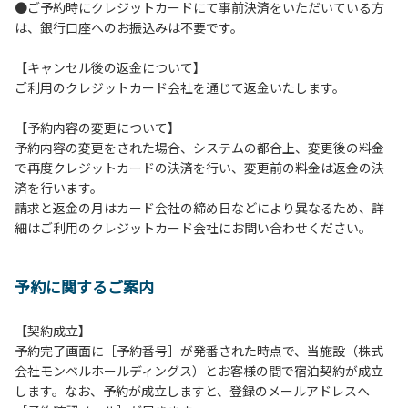
●ご予約時にクレジットカードにて事前決済をいただいている方
１２．車中で宿泊される場合は、必ずエンジンを停止してく
は、銀行口座へのお振込みは不要です。
ださい。
１３．キャンプ場外灯の消灯時間は21時です。
【キャンセル後の返金について】
１４．21時～翌朝６時の間キャンプ場内での車輌の移動はご
ご利用のクレジットカード会社を通じて返金いたします。
遠慮ください。
１５．指定の場所で喫煙してください。
【予約内容の変更について】
予約内容の変更をされた場合、システムの都合上、変更後の料金
【当ベースキャンプでの禁止事項】
で再度クレジットカードの決済を行い、変更前の料金は返金の決
１．花火（手持ちや打ち上げなど全て）。
済を行います。
２．地面への直火による焚き火、BBQ、キャンプファイヤ
請求と返金の月はカード会社の締め日などにより異なるため、詳
ー。
細はご利用のクレジットカード会社にお問い合わせください。
３．ボールなどを使った野球、キャッチボール・サッカーな
どの行為。
＊ボール遊びやバドミントン等はクライミングピナクル
予約に関するご案内
周辺の広場で行ってください。
テントサイト内ではまわりのサイトのご利用者の迷惑
となりますので、絶対に行わないでください。
【契約成立】
４．大きな音で音楽や楽器などを鳴らす行為 但し貸切イベン
予約完了画面に［予約番号］が発番された時点で、当施設（株式
トは除く。
会社モンベルホールディングス）とお客様の間で宿泊契約が成立
５．発電機の使用 但し貸切イベントは除く。
します。なお、予約が成立しますと、登録のメールアドレスへ