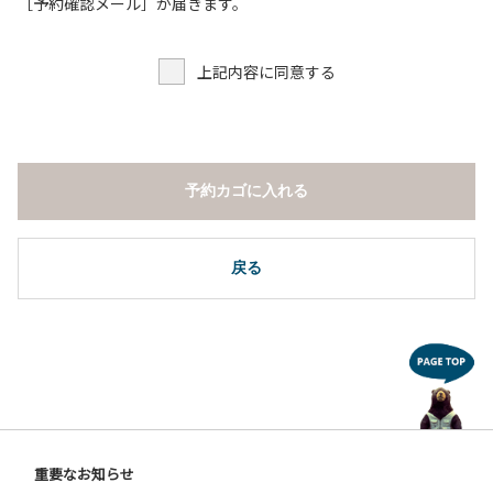
６．申込みされたサイト以外のサイトの利用や共用部（シャ
［予約確認メール］が届きます。
ワー棟、水道など）の占有行為。
７．ドギーキャンプサイト以外でのペット同伴の宿泊および
上記内容に同意する
デイキャンプ 但し盲導犬、介助犬は除く。
８．ドギーキャンプサイト以外でのノーリード。
９．許可無く広告物の配布や掲示または物品の販売等を行な
うこと 。
１０．その他 周りに迷惑となるような行為（夜間の大声での
予約カゴに入れる
談笑等）や他人に嫌悪感を与えるような行為。
【ウォールテンテッド利用に際しての注意事項ならびに禁止
事項】
戻る
１．全室禁煙です。指定の場所で喫煙してください。
２．動物（ペット類）の同伴はご遠慮願います。
３．装飾品の持ち出しはしないでください。
４．ご訪問客とウォールテンテッド内での面会はご遠慮願い
ます。
５．薪ストーブを使用される際は、ご利用手引きをご確認い
ただき、適切にご利用ください。
６．ウォールテンテッド内は備え付けのスリッパに履き替え
重要なお知らせ
ご利用ください。