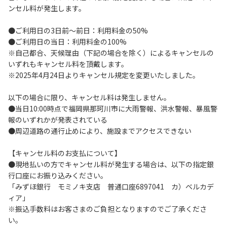
ンセル料が発生します。
止に努めてください。
３．安全管理上、お子さまの単独での行動はご遠慮くださ
●ご利用日の3日前～前日：利用料金の50%
い。
●ご利用日の当日：利用料金の100%
４．当ベースキャンプ内を車で移動する場合は徐行運転（5
※自己都合、天候理由（下記の場合を除く）によるキャンセルの
ｋｍ/ｈ以下）を行なってください。
いずれもキャンセル料を頂戴します。
５．駐車車輌のダッシュボードに受付時お渡しする駐車プレ
※2025年4月24日よりキャンセル規定を変更いたしました。
ートを掲示してください。
６．ゴミは指定のゴミ袋に分別した上で、指定の場所へ捨て
以下の場合に限り、キャンセル料は発生しません。
てください。
●当日10:00時点で福岡県那珂川市に大雨警報、洪水警報、暴風警
７．BBQ及び焚火台の灰につきましては鎮火を確認した上で
報のいずれかが発表されている
指定の回収場所へ廃棄してください。
●周辺道路の通行止めにより、施設までアクセスできない
８．ペットの糞は燃えるごみとして処理してください。
９．暴力団等反社会勢力及びその関係者ならびに公共の秩
【キャンセル料のお支払について】
序、善良の風俗に反する恐れのある場合には、ご利用をお断
●現地払いの方でキャンセル料が発生する場合は、以下の指定銀
りいたします。
行口座にお振り込みください。
１０．不可抗力以外の事由により建造物、家具、備品、その
「みずほ銀行 モミノキ支店 普通口座6897041 カ）ベルカデ
他の物品を損傷、紛失、汚染させた場合には、相当額を弁償
ィア」
していただくことがあります。
※振込手数料はお客さまのご負担となりますのでご了承くださ
１１．当ベースキャンプ内（駐車場を含む）での事故や盗難
い。
などにつきましては、一切の責任を負いかねます。