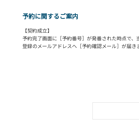
【ウォールテンテッド利用に際しての注意事
１．全室禁煙です。指定の場所で喫煙してくだ
予約に関するご案内
２．動物（ペット類）の同伴はご遠慮願います
【契約成立】
３．装飾品の持ち出しはしないでください。
予約完了画面に［予約番号］が発番された時点で、
４．ご訪問客とウォールテンテッド内での面会
登録のメールアドレスへ［予約確認メール］が届き
５．薪ストーブを使用される際は、ご利用手引
６．ウォールテンテッド内は備え付けのスリ
【ドギーキャンプサイトご利用に際してのご
ご利用にあたり、愛犬の予防接種証明書を確認
◆ ご用意いただく証明書 ◆（コピー、写真
① 狂犬病予防注射接種証明書
1年以内の「接種証明書原本」または、本年
② 混合ワクチン接種証明書
1年以内に3種以上の混合ワクチンを接種して