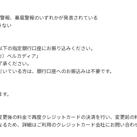
。
車輌の移動はご遠慮ください。
洪水警報、暴風警報のいずれかが発表されている
きない
以下の指定銀行口座にお振り込みください。
ンプファイヤー。
 カ）ベルカディア」
ル・サッカーなどの行為。
了承ください。
ングピナクル周辺の広場で行ってください。
だいている方は、銀行口座へのお振込みは不要です。
用者の迷惑となりますので、絶対に行わないでください。
但し貸切イベントは除く。
ます。
や共用部（シャワー棟、水道など）の占有行為。
の宿泊およびデイキャンプ 但し盲導犬、介助犬は除く。
ド。
変更後の料金で再度クレジットカードの決済を行い、変更前の
販売等を行なうこと 。
なるため、詳細はご利用のクレジットカード会社にお問い合わ
夜間の大声での談笑等）や他人に嫌悪感を与えるような行為。