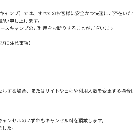
キャンプ）では、すべてのお客様に安全かつ快適にご滞在いた
願い申し上げます。
ースキャンプのご利用をお断りすることがございます。
らびに注意事項】
自身で事故の防止に努めてください。
ご遠慮ください。
徐行運転（5ｋｍ/ｈ以下）を行なってください。
しする駐車プレートを掲示してください。
定の場所へ捨ててください。
セルする場合、またはサイトや日程や利用人数を変更する場合
を確認した上で指定の回収場所へ廃棄してください。
ください。
びに公共の秩序、善良の風俗に反する恐れのある場合には、ご利
具、備品、その他の物品を損傷、紛失、汚染させた場合には、相
キャンセルのいずれもキャンセル料を頂戴します。
の事故や盗難などにつきましては、一切の責任を負いかねます
ました。
ンを停止してください。