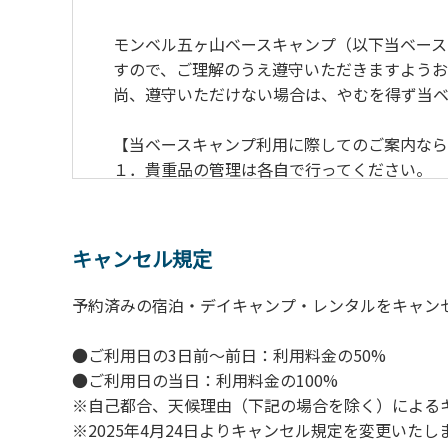
モンベル五ヶ山ベースキャンプ（以下当ベース
すので、ご理解のうえ遵守いただきますようお
尚、遵守いただけない場合は、やむを得ず当ベ
【当ベースキャンプ利用に際してのご案内な
１．貴重品の管理は各自で行ってください。
２．利用におけるルールを遵守いただき、ご
３．安全管理上、お子さまの単独での行動は
４．当ベースキャンプ内を車で移動する場合は
キャンセル規定
５．駐車車輌のダッシュボードに受付時お渡
６．ゴミは指定のゴミ袋に分別した上で、指
予約済みの宿泊・デイキャンプ・レンタルをキャン
７．BBQ及び焚火台の灰につきましては鎮火
８．ペットの糞は燃えるごみとして処理して
●ご利用日の3日前～前日：利用料金の50%
９．暴力団等反社会勢力及びその関係者なら
●ご利用日の当日：利用料金の100%
１０．不可抗力以外の事由により建造物、家
※自己都合、天候理由（下記の場合を除く）による
１１．当ベースキャンプ内（駐車場を含む）で
※2025年4月24日よりキャンセル規定を変更いたし
１２．車中で宿泊される場合は、必ずエンジ