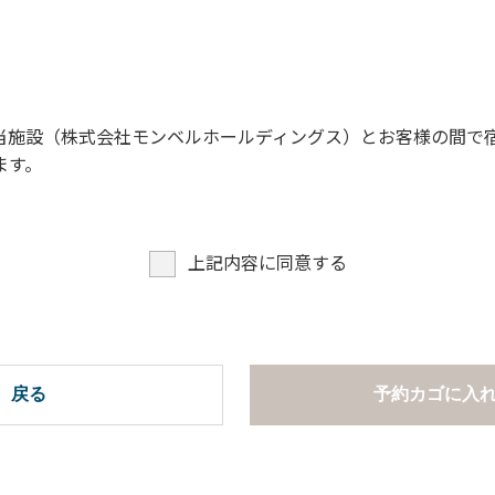
項ならびに禁止事項】
さい。
。
当施設（株式会社モンベルホールディングス）とお客様の間で
はご遠慮願います。
ます。
きをご確認いただき、適切にご利用ください。
ッパに履き替えご利用ください。
案内ならびに注意事項】
上記内容に同意する
しています。チェックインの際に、管理棟までお持ちください
、アプリ画面はご利用いただけません）
度の「注射済票」
戻る
予約カゴに入
いることがわかる「接種証明書原本」