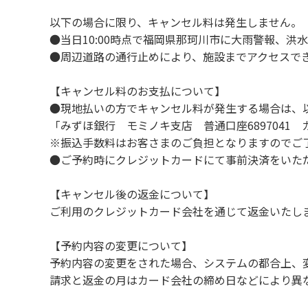
１３．キャンプ場外灯の消灯時間は21時です
以下の場合に限り、キャンセル料は発生しません。
１４．21時～翌朝６時の間キャンプ場内での
●当日10:00時点で福岡県那珂川市に大雨警報、
１５．指定の場所で喫煙してください。
●周辺道路の通行止めにより、施設までアクセスで
【当ベースキャンプでの禁止事項】
【キャンセル料のお支払について】
１．花火（手持ちや打ち上げなど全て）。
●現地払いの方でキャンセル料が発生する場合は、
２．地面への直火による焚き火、BBQ、キャ
「みずほ銀行 モミノキ支店 普通口座6897041
３．ボールなどを使った野球、キャッチボー
※振込手数料はお客さまのご負担となりますのでご
＊ボール遊びやバドミントン等はクライミ
●ご予約時にクレジットカードにて事前決済をいた
テントサイト内ではまわりのサイトのご利
４．大きな音で音楽や楽器などを鳴らす行為 
【キャンセル後の返金について】
５．発電機の使用 但し貸切イベントは除く。
ご利用のクレジットカード会社を通じて返金いたし
６．申込みされたサイト以外のサイトの利用
７．ドギーキャンプサイト以外でのペット同伴
【予約内容の変更について】
８．ドギーキャンプサイト以外でのノーリー
予約内容の変更をされた場合、システムの都合上、
９．許可無く広告物の配布や掲示または物品の
請求と返金の月はカード会社の締め日などにより異
１０．その他 周りに迷惑となるような行為（